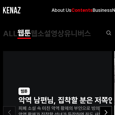
About Us
Contents
Business
웹툰
ALL
웹소설
영상
유니버스
웹툰
악역 남편님, 집착할 분은 저쪽
피폐 소설 속 미친 악역 황제의 부인으로 빙의했다. 얼
악역 황제가 집착할 성녀가 등장하면 쥐도 새도 모르