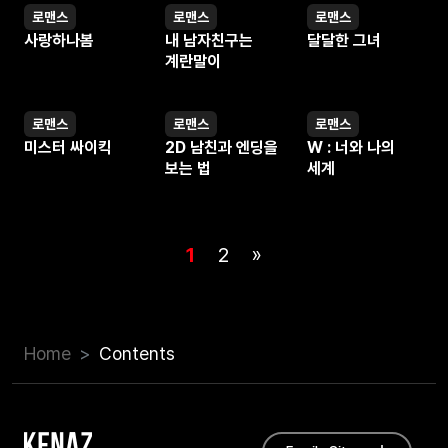
로맨스
로맨스
로맨스
웹툰
웹툰
웹툰
사랑하나봄
내 남자친구는
달달한 그녀
계란말이
로맨스
로맨스
로맨스
웹툰
웹툰
웹툰
미스터 싸이킥
2D 남친과 엔딩을
W : 너와 나의
보는 법
세계
1
2
»
Home
Contents