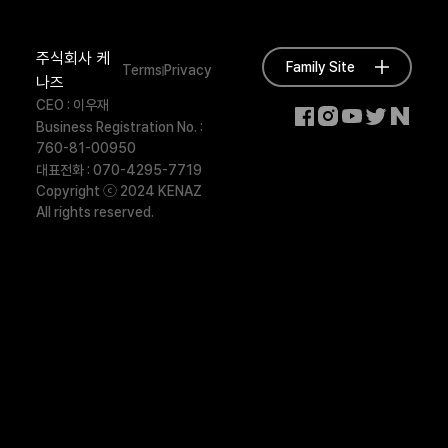
주식회사 케
Family Site
Terms
Privacy
나즈
CEO : 이우재
Business Registration No. :
760-81-00950
대표전화 : 070-4295-7719
Copyright ⓒ 2024 KENAZ
All rights reserved.