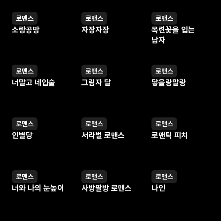
로맨스
로맨스
로맨스
웹툰
웹툰
웹툰
소랑공방
자장자장
목련꽃을 입는
남자
로맨스
로맨스
로맨스
웹툰
웹툰
웹툰
너말고 네입술
그림자 달
닿을랑말랑
로맨스
로맨스
로맨스
웹툰
웹툰
웹툰
인별당
서라벌 로맨스
로맨틱 피치
로맨스
로맨스
로맨스
웹툰
웹툰
웹툰
너와 나의 눈높이
사방팔방 로맨스
나인