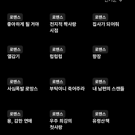
로맨스
로맨스
로맨스
웹툰
웹툰
웹툰
좋아하게 될 거야
전지적 짝사랑
집사가 되어줘
시점
로맨스
로맨스
로맨스
웹툰
웹툰
웹툰
열감기
럽럽럽
향장
로맨스
로맨스
로맨스
웹툰
웹툰
웹툰
사심폭발 로망스
부탁이니 죽어주라
내 남편의 스캔들
로맨스
로맨스
로맨스
웹툰
웹툰
웹툰
용, 감한 연애
우주 최강의
유령산책
첫사랑