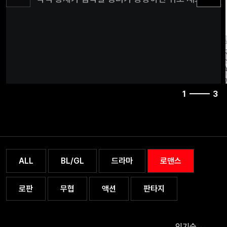
도망쳐야지. 이 맹목적인 악역 황제는 성녀를 만나는 
나라는 존재가 있었다는 것도 기억 못 할 테니까! 나는
아무것도 안 했다. 정말 최대한 미친 남편의 신경을 
않기 위해 바짝 엎드려 기기만 했는데……. “그대에게
주지.” 그가 삐뚜름하게 입술을 올렸다. 하지만 눈은 
있지 않았다. “하나, 나와 함께 궁으로 돌아가든지.” 
나를 옭아맬 듯 진득했다. “둘, 감히 제국의 황후를 은
1
3
사람들을 모두 반역죄로 죽이고…… 나와 함께 궁으로
돌아가든지.” 아니, 성녀님 등장했잖아요? 왜 저한테
이러시죠?"
ALL
BL/GL
드라마
로맨스
로판
무협
액션
판타지
인기순