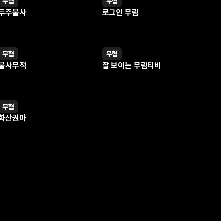
무협
무협
웹툰
웹툰
두주불사
로그인 무림
무협
무협
웹툰
웹툰
불사무적
잘 보이는 무림티비
무협
웹툰
화산권마