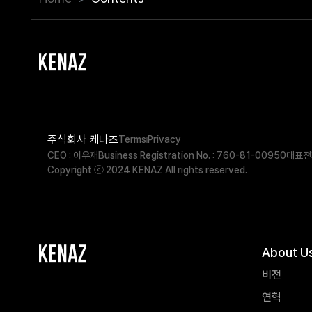
주식회사 케나즈
Terms
Privacy
CEO : 이우재
Business Registration No. : 760-81-00950
대표전화
Copyright ⓒ 2024 KENAZ All rights reserved.
About U
비전
연혁