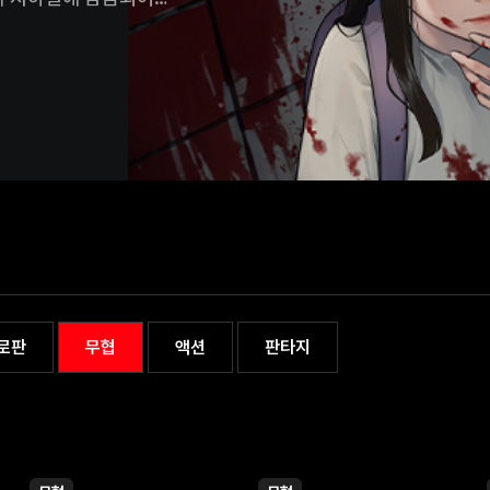
달이 지나며 그녀의 아버지에
로 엄마를살해하는 아빠의
살해할 거라는 확신을 갖게
집을 탈출하게 된다. 하지만
 섬이었고,생존자는 근처에
던 아빠의 행동이 자신을
 싶은 데로 살아가려는
이들보다 유난히 영악하고
는 방식으로 사고하기로
 방법 또한 그러한 방식으로
 자신이 게임이나 영화에서
 차이점이 있었으니,그것은
존의 좀비와는 다른 특수한
로판
무협
액션
판타지
 사람들은 이미 바이러스의
상에서 사람은 각자의 욕심
어만 간다. 특히 자신이
리고 자신이 벌인 일을 알고
미도를 끊임없이 추격해