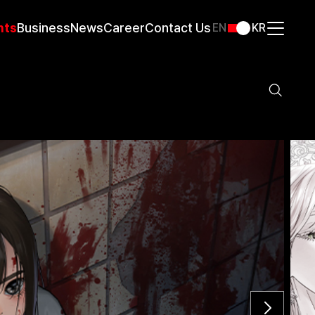
nts
Business
News
Career
Contact Us
EN
KR