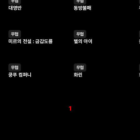
무협
무협
웹툰
웹툰
대영반
동방불패
무협
무협
웹툰
웹툰
미르의 전설 : 금갑도룡
별의 아이
무협
무협
웹툰
웹툰
쿵푸 컴퍼니
화린
1