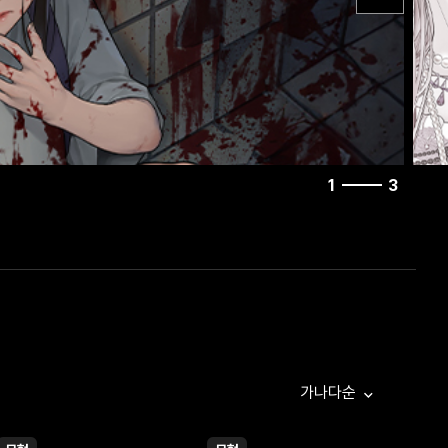
1
3
가나다순