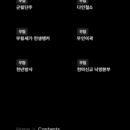
무협
무협
오는데...
웹툰
웹툰
군림단주
다인철소
무협
무협
웹툰
웹툰
무림세가 전생랭커
무인이곽
무협
무협
웹툰
웹툰
천년방사
천마신교 낙양본부
Home
Contents