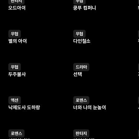
판타지
무협
웹툰
웹툰
오드아이
쿵푸 컴퍼니
무협
무협
웹툰
웹툰
별의 아이
다인철소
무협
드라마
웹툰
웹툰
두주불사
선택
액션
로맨스
웹툰
웹툰
낙제도사 도하랑
너와 나의 눈높이
로맨스
판타지
웹툰
웹툰