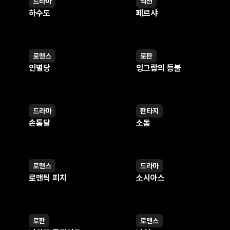
드라마
액션
오는데...
웹툰
웹툰
하수도
페르샤
로맨스
로판
웹툰
웹툰
인별당
잉그람의 등불
드라마
판타지
웹툰
웹툰
손톱달
소돔
로맨스
드라마
웹툰
웹툰
로맨틱 피치
소시아스
로판
로맨스
웹툰
웹툰