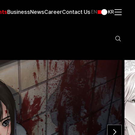
nts
Business
News
Career
Contact Us
EN
KR