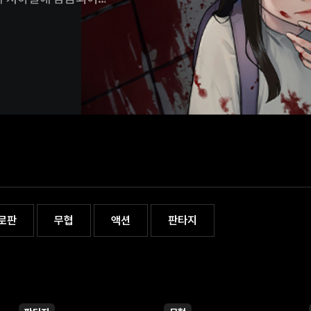
달이 지나며 그녀의 아버지에
로 엄마를살해하는 아빠의
살해할 거라는 확신을 갖게
집을 탈출하게 된다. 하지만
 섬이었고,생존자는 근처에
던 아빠의 행동이 자신을
 싶은 데로 살아가려는
이들보다 유난히 영악하고
는 방식으로 사고하기로
 방법 또한 그러한 방식으로
 자신이 게임이나 영화에서
 차이점이 있었으니,그것은
존의 좀비와는 다른 특수한
로판
무협
액션
판타지
 사람들은 이미 바이러스의
상에서 사람은 각자의 욕심
어만 간다. 특히 자신이
리고 자신이 벌인 일을 알고
미도를 끊임없이 추격해