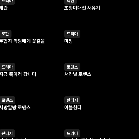
드라마
액션
웹툰
웹툰
왜란
초항마대전 서유기
로판
드라마
웹툰
웹툰
무협지 악당에게 꽃길을
미씽
드라마
로맨스
웹툰
웹툰
지금 죽이러 갑니다
서라벌 로맨스
로맨스
판타지
웹툰
웹툰
사방팔방 로맨스
이블헌터
판타지
드라마
웹툰
웹툰