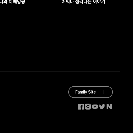
나와 이매망량
어쩌다 생각나는 이야기
Family Site