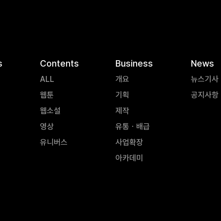
s
Contents
Business
News
ALL
개요
뉴스기사
웹툰
기획
공지사항
웹소설
제작
영상
유통ㆍ배급
유니버스
사업확장
아카데미