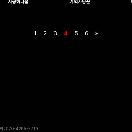
사랑하나봄
기억사냥꾼
1
2
3
4
5
6
»
 : 070-4295-7719