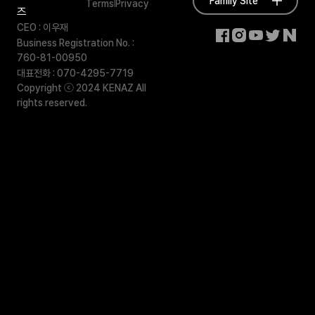
Family Site
Terms
Privacy
즈
CEO : 이우재
Business Registration No. :
760-81-00950
대표전화 : 070-4295-7719
Copyright ⓒ 2024 KENAZ All
rights reserved.