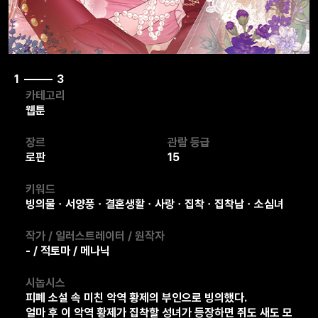
1
3
카테고리
웹툰
장르
관람 등급
로판
15
키워드
빙의물ㆍ서양풍ㆍ결혼생활ㆍ사랑ㆍ집착ㆍ집착남ㆍ소심녀
작가 / 일러스트레이터 / 원작자
- / 적토마 / 메나닉
시놉시스
피폐 소설 속 미친 악역 황제의 부인으로 빙의했다.
얼마 후 이 악역 황제가 집착할 성녀가 등장하면 쥐도 새도 모